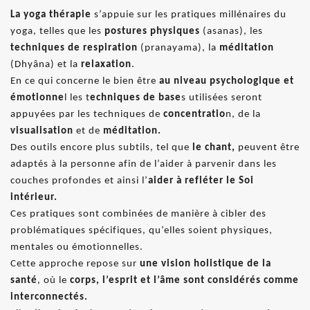
La yoga thérapie
s’appuie sur les pratiques millénaires du
yoga, telles que les
postures physiques
(asanas), les
techniques de respiration
(pranayama), la
méditation
(Dhyâna) et la
relaxation
.
En ce qui concerne le bien être
au niveau psychologique et
émotionne
l les t
echniques de base
s utilisées seront
appuyées par les techniques de
concentratio
n, de la
visualisation
et de
méditation.
Des outils encore plus subtils, tel que
le chant,
peuvent être
adaptés à la personne afin de l’aider à parvenir dans les
couches profondes et ainsi l’
aider à refléter le Soi
intérieur.
Ces pratiques sont combinées de manière à cibler des
problématiques spécifiques, qu’elles soient physiques,
mentales ou émotionnelles.
Cette approche repose sur
une vision holistique de la
santé
, où le
corps, l’esprit et l’âme sont considérés comme
interconnectés.