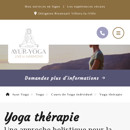
Nos services en ligne
Les expériences vécues
Ottignies Rixensart Villers-la-Ville
Demandez plus d'informations
Ayur Yoga
Yoga
Cours de Yoga individuel
Yoga thérapie
Yoga thérapie
Une approche holistique pour la