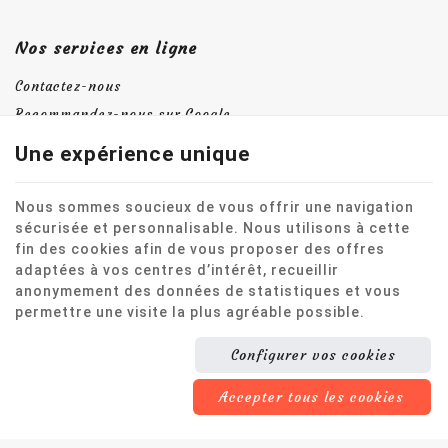
Nos services en ligne
Contactez-nous
Recommandez-nous sur Google
Une expérience unique
Rejoignez-nous
Nous sommes soucieux de vous offrir une navigation
sécurisée et personnalisable. Nous utilisons à cette
fin des cookies afin de vous proposer des offres
adaptées à vos centres d’intérêt, recueillir
anonymement des données de statistiques et vous
permettre une visite la plus agréable possible.
Ce site internet utilise des cookies pour améliorer l'expérience
utilisateur.
Configurer vos cookies
Mentions légales
|
Vie privée
|
Cookies
© Copyright 2023 -
Ayur Yoga
-
Conditions Générales
-
Nos partenaires
web
Accepter tous les cookies
Conditions d’utilisation du site web et protection des données
personnelles
E-net Business
, créateur de sites Internet pour commerçants,